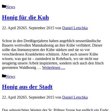
Kategorien
News
Honig für die Kuh
22. April 2026
5. September 2015
von
Daniel Letschka
Schon in den Dreißigerjahren haben angeblich neuseeländische
Bauern wertvollen Manukahonig an ihre Kühe verfüttert. Dieser
sollte das Immunsystem der Kühe stärken und sie so vor
verschiedenen Krankheiten schützen. Aber auch unsere Kühe
wissen, was gut ist – zumindest in Rohrbach, wo sie nicht nur
neugierig unsere Arbeit inspizierten, sondern sich auch den frisch
geernteten Waldhonig …
Weiterlesen …
Kategorien
News
Honig aus der Stadt
22. April 2026
5. September 2015
von
Daniel Letschka
Das sehnsüchtige Warten der St. Pöltner Szene hat endlich ein Ende: