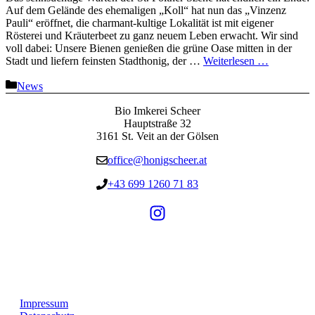
Auf dem Gelände des ehemaligen „Koll“ hat nun das „Vinzenz
Pauli“ eröffnet, die charmant-kultige Lokalität ist mit eigener
Rösterei und Kräuterbeet zu ganz neuem Leben erwacht. Wir sind
voll dabei: Unsere Bienen genießen die grüne Oase mitten in der
Stadt und liefern feinsten Stadthonig, der …
Weiterlesen …
Kategorien
News
Bio Imkerei Scheer
Hauptstraße 32
3161 St. Veit an der Gölsen
office@honigscheer.at
+43 699 1260 71 83
Impressum