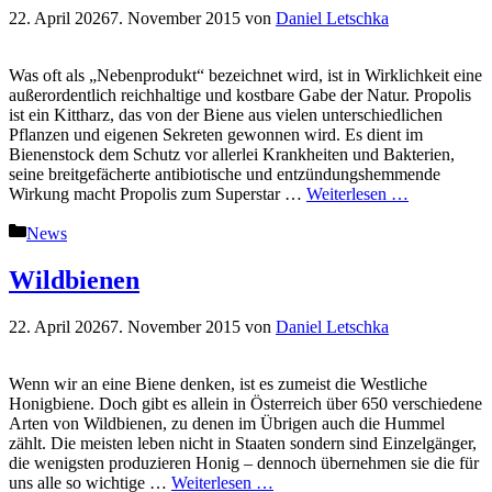
22. April 2026
7. November 2015
von
Daniel Letschka
Was oft als „Nebenprodukt“ bezeichnet wird, ist in Wirklichkeit eine
außerordentlich reichhaltige und kostbare Gabe der Natur. Propolis
ist ein Kittharz, das von der Biene aus vielen unterschiedlichen
Pflanzen und eigenen Sekreten gewonnen wird. Es dient im
Bienenstock dem Schutz vor allerlei Krankheiten und Bakterien,
seine breitgefächerte antibiotische und entzündungshemmende
Wirkung macht Propolis zum Superstar …
Weiterlesen …
Kategorien
News
Wildbienen
22. April 2026
7. November 2015
von
Daniel Letschka
Wenn wir an eine Biene denken, ist es zumeist die Westliche
Honigbiene. Doch gibt es allein in Österreich über 650 verschiedene
Arten von Wildbienen, zu denen im Übrigen auch die Hummel
zählt. Die meisten leben nicht in Staaten sondern sind Einzelgänger,
die wenigsten produzieren Honig – dennoch übernehmen sie die für
uns alle so wichtige …
Weiterlesen …