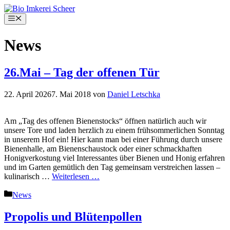
Zum
Inhalt
Menü
springen
News
26.Mai – Tag der offenen Tür
22. April 2026
7. Mai 2018
von
Daniel Letschka
Am „Tag des offenen Bienenstocks“ öffnen natürlich auch wir
unsere Tore und laden herzlich zu einem frühsommerlichen Sonntag
in unserem Hof ein! Hier kann man bei einer Führung durch unsere
Bienenhalle, am Bienenschaustock oder einer schmackhaften
Honigverkostung viel Interessantes über Bienen und Honig erfahren
und im Garten gemütlich den Tag gemeinsam verstreichen lassen –
kulinarisch …
Weiterlesen …
Kategorien
News
Propolis und Blütenpollen